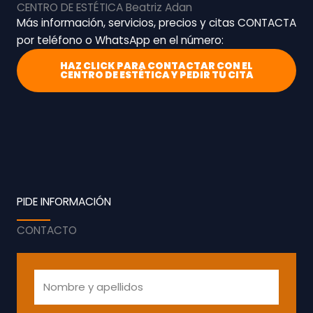
CENTRO DE ESTÉTICA Beatriz Adan
Más información, servicios, precios y citas CONTACTA
por teléfono o WhatsApp en el número:
HAZ CLICK PARA CONTACTAR CON EL
CENTRO DE ESTÉTICA Y PEDIR TU CITA
PIDE INFORMACIÓN
CONTACTO
N
o
m