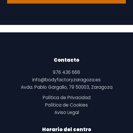
a
s
d
e
v
e
r
i
f
i
Contacto
c
a
976 436 668
c
info@bodyfactoryzaragoza.es
i
Avda. Pablo Gargallo, 79 50003, Zaragoza
ó
n
Política de Privacidad
*
Política de Cookies
Aviso Legal
Horario del centro