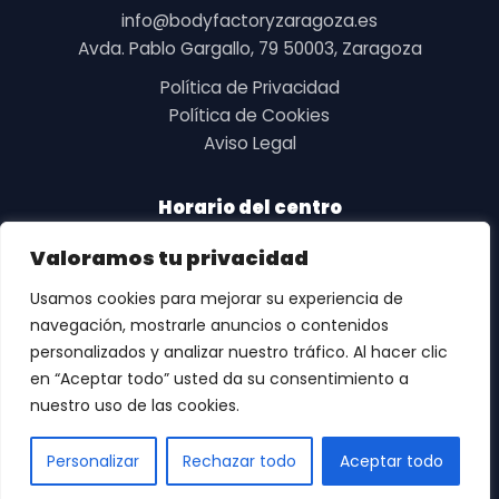
c
info@bodyfactoryzaragoza.es
i
Avda. Pablo Gargallo, 79 50003, Zaragoza
ó
n
Política de Privacidad
*
Política de Cookies
Aviso Legal
Horario del centro
De lunes a viernes de 6.30h a 22h
Valoramos tu privacidad
Sábados y Domingos de 10h a 14h.
Usamos cookies para mejorar su experiencia de
DÍAS FESTIVOS EN LOS QUE EL CENTRO PERMANECERÁ
navegación, mostrarle anuncios o contenidos
CERRADO – 12 de octubre, 25 de diciembre, 1 de
personalizados y analizar nuestro tráfico. Al hacer clic
enero, 6 de enero, 1 de mayo y 15 de agosto.
en “Aceptar todo” usted da su consentimiento a
Resto de festivos horario de 10h a 14h
nuestro uso de las cookies.
JULIO Y AGOSTO – Sábados de 10h a 14 h y domingos
cerrado.
Personalizar
Rechazar todo
Aceptar todo