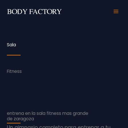
Ir
al
contenido
Sala
Fitness
entrena en la sala fitness mas grande
de zaragoza
Un gimnasio completo para entrenar a tu