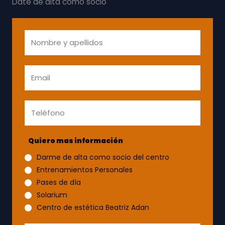
Date de alta como socio
N
o
m
b
E
r
m
e
a
y
i
a
T
l
p
e
*
e
l
l
é
Quiero mas información
l
f
i
o
Darme de alta como socio del centro
d
n
Entrenamientos Personales
o
o
Pases de día
s
*
Solarium
*
Centro de estética Beatriz Adan